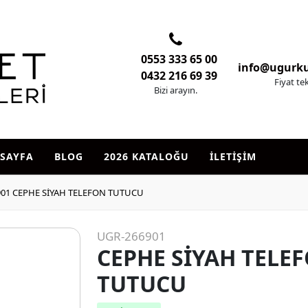
0553 333 65 00
info@ugurk
0432 216 69 39
Fiyat tek
Bizi arayın.
SAYFA
BLOG
2026 KATALOĞU
İLETİŞİM
01 CEPHE SİYAH TELEFON TUTUCU
UGR-266901
CEPHE SİYAH TELE
TUTUCU