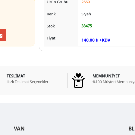
Ürün Grubu
2669
Renk
Siyah
Stok
38475
Fiyat
140,00 ₺ +KDV
TESLİMAT
MEMNUNİYET
Hızlı Teslimat Seçenekleri
%100 Müşteri Memnuniye
VAN
B